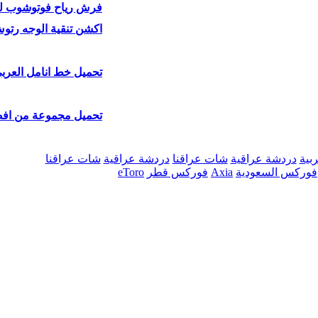
فرش رياح فوتوشوب للتحميل
اكشن تنقية الوجه رتوش
تحميل خط انامل العرب
تحميل مجموعة من افض
ربية
دردشة عراقية
شات عراقنا
دردشة عراقية
شات عراقنا
فوركس السعودية
Axia
فوركس قطر
eToro