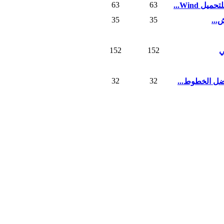
63
63
 Wind...
35
35
...
152
152
ي
32
32
ل الخطوط...