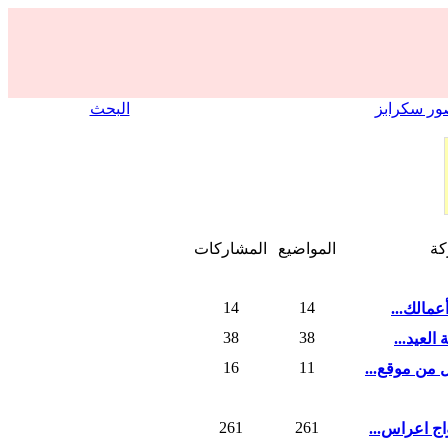
ر سكرابز
البحث
كة
المواضيع
المشاركات
14
14
عمالك...
38
38
لعيد...
16
11
من موقع...
261
261
ج اعراس...