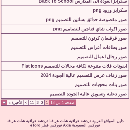
سكرابز العودة الى المدارس Back To School
سكرابز ورود png
صور مقصوصة حدائق بساتين للتصميم png
صور اكواب شاي فناجين للتصاميم png
صور قرقيعان كرتون للتصميم
صور بطاقات أعراس للتصميم
صور رجال اعمال للتصميم
ايقونات فلات متنوعة لكافة مجالات للتصميم Flat Icons
صور زفاف عرس للتصميم عالية الجودة 2024
صور بنات محجبات للتصميم
صور دعاية وتسويق عالية الجودة للتصميم
صفحة 1 من 13
1
2
3
11
>
الأخيرة
»
دليل المواقع العربية
دردشة عراقية
شات عراقنا
دردشة عراقية
شات عراقنا
فوركس السعودية
Axia
فوركس قطر
eToro