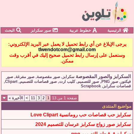
الرئيسية
خطوط عربية
صور سكرابز
البحث
يرجى الإبلاغ عن أي رابط تحميل لا يعمل عبر البريد الإلكتروني:
tlwendotcom@gmail.com
وسنعمل على إرسال رابط تحميل صحيح إليك في أقرب وقت
ممكن.
السكرابز والصور المقصوصة
سكرابز, صور مقصوصة, صور مفرغة, صور
فيكتور, صور PNG, صور للتصميم, كليب ارت, صور قصاصات للتصميم, Clipart,
قصاصات سكرابز, Scrapbook
صفحة 1 من 13
1
2
3
11
>
الأخيرة
»
مواضيع المنتدى
سكرابز حب قصاصات حب رومانسية Love Clipart
سكرابز صور زواج سكرابز عرسان للتصميم 2024
سكرابز قرقيعان للتصميم png