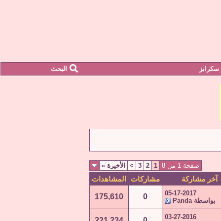
سكرابز
البحث
صفحة 1 من 8
1
2
3
>
الأخيرة
»
آخر مشاركة
مشاركات
المشاهدات
05-17-2017
175,610
0
بواسطة
Panda
03-27-2016
221,234
0