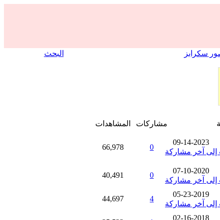
ر سكرابز
البحث
مشاركات
المشاهدات
09-14-2023
66,978
0
07-10-2020
40,491
0
05-23-2019
44,697
4
02-16-2018