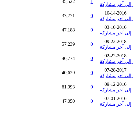
35,522
1
10-14-2016
33,771
0
03-10-2016
47,188
0
09-22-2018
57,239
0
02-22-2018
46,774
0
07-28-2017
40,629
0
09-12-2016
61,993
0
07-01-2016
47,050
0