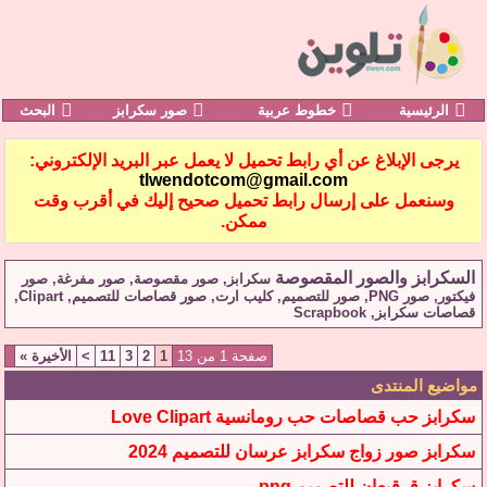
الرئيسية
خطوط عربية
صور سكرابز
البحث
يرجى الإبلاغ عن أي رابط تحميل لا يعمل عبر البريد الإلكتروني:
tlwendotcom@gmail.com
وسنعمل على إرسال رابط تحميل صحيح إليك في أقرب وقت
ممكن.
السكرابز والصور المقصوصة
سكرابز, صور مقصوصة, صور مفرغة, صور
فيكتور, صور PNG, صور للتصميم, كليب ارت, صور قصاصات للتصميم, Clipart,
قصاصات سكرابز, Scrapbook
صفحة 1 من 13
1
2
3
11
>
الأخيرة
»
مواضيع المنتدى
سكرابز حب قصاصات حب رومانسية Love Clipart
سكرابز صور زواج سكرابز عرسان للتصميم 2024
سكرابز قرقيعان للتصميم png