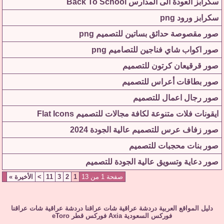
سكرابز العودة الى المدارس Back To School
سكرابز ورود png
صور مقصوصة حدائق بساتين للتصميم png
صور اكواب شاي فناجين للتصاميم png
صور قرقيعان كرتون للتصميم
صور بطاقات أعراس للتصميم
صور رجال اعمال للتصميم
ايقونات فلات متنوعة لكافة مجالات للتصميم Flat Icons
صور زفاف عرس للتصميم عالية الجودة 2024
صور بنات محجبات للتصميم
صور دعاية وتسويق عالية الجودة للتصميم
صفحة 1 من 13
1
2
3
11
>
الأخيرة
»
دليل المواقع العربية
دردشة عراقية
شات عراقنا
دردشة عراقية
شات عراقنا
فوركس السعودية
Axia
فوركس قطر
eToro