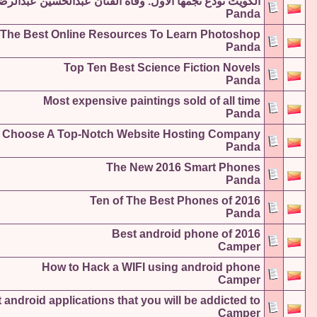
الكويت تودع نجمها الاول. وفاة الفنان عبدالحسين عبدالرض
Panda
The Best Online Resources To Learn Photoshop
Panda
Top Ten Best Science Fiction Novels
Panda
Most expensive paintings sold of all time
Panda
 Choose A Top-Notch Website Hosting Company
Panda
The New 2016 Smart Phones
Panda
Ten of The Best Phones of 2016
Panda
Best android phone of 2016
Camper
How to Hack a WIFI using android phone
Camper
 android applications that you will be addicted to
Camper