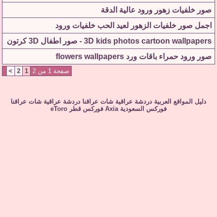
صور خلفيات زهور ورود عالية الدقة
اجمل صور خلفيات الزهور لعيد الحب خلفيات ورود
3D kids photos cartoon wallpapers - صور اطفال 3D كرتون
صور ورود حمراء باقات ورد flowers wallpapers
صفحة 1 من 2
1
2
>
دليل المواقع العربية
دردشة عراقية
شات عراقنا
دردشة عراقية
شات عراقنا
فوركس السعودية
Axia
فوركس قطر
eToro