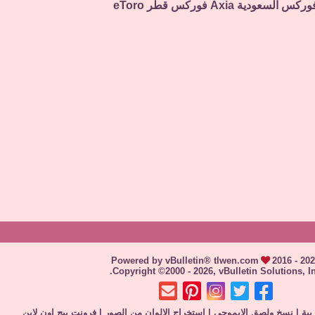
وركس السعودية
Axia
فوركس قطر
eToro
Powered by vBulletin® tlwen.com
2016 - 20
Copyright ©2000 - 2026, vBulletin Solutions, In
بية
|
نسخ ولصق الإيموجي
|
استخراج الالوان من الصور
|
فرونت بيج اون لاين