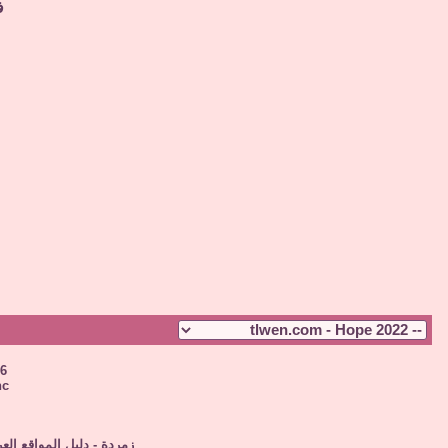
ف
26
c.
زمردة - دليل المواقع العر