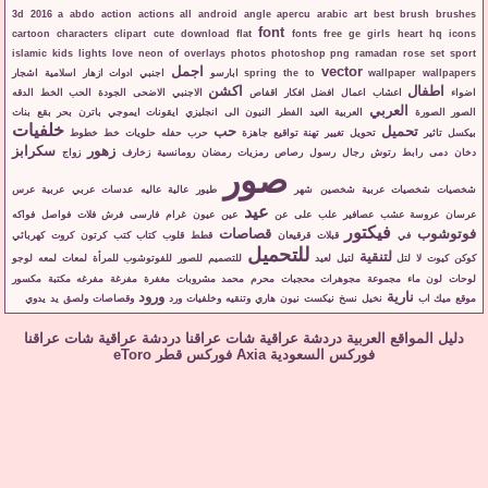
3d
2016
a
abdo
action
actions
all
android
angle
apercu
arabic
art
best
brush
brushes
font
cartoon
characters
clipart
cute
download
flat
fonts
free
ge
girls
heart
hq
icons
islamic
kids
lights
love
neon
of
overlays
photos
photoshop
png
ramadan
rose
set
sport
vector
اجمل
wallpapers
wallpaper
to
the
spring
ابارسو
اجنبي
ادوات
ازهار
اسلامية
اشجار
اطفال
اكشن
اضواء
اعشاب
اعمال
افضل
افكار
اقفاص
الاجنبي
الاضحى
الجودة
الحب
الخط
الدقه
العربي
الصور
الصورة
العربية
العيد
الفطر
النيون
الى
انجليزي
ايقونات
ايموجي
باترن
بحر
بقع
بنات
خلفيات
تحميل
حب
بيكسل
تاثير
تحويل
تغيير
تهنة
تواقيع
جاهزة
حرب
حفله
حلويات
خط
خطوط
زهور
سكرابز
دخان
دمى
رابط
رتوش
رجال
رسول
رصاص
رمزيات
رمضان
رومانسية
زخارف
زواج
صور
شخصيات
شخصيات عربية
شخصين
شهر
طيور
عالية
عاليه
عدسات
عربي
عربية
عرس
عيد
عرسان
عروسة
عشب
عصافير
علب
على
عن
عين
عيون
غرام
فارسى
فرش
فلات
فواصل
فواكه
فيكتور
فوتوشوب
قصاصات
في
قبلات
قرقيعان
قطط
قلوب
كتاب
كتب
كرتون
كروت
كهربائي
للتحميل
لتنقية
كوكن
كيوت
لا
لتل
لتيل
لعيد
للتصميم
للصور
للفوتوشوب
للمرأة
لمعات
لمعه
لوجو
لوحات
لون
ماء
مجموعة
مجوهرات
محجبات
محرم
محمد
مشروبات
مغفرة
مفرغة
مفرغه
مكتبة
مكسور
نارية
ورود
موقع
ميك اب
نخيل
نسخ
نيكست
نيون
هاري
وتنقيه
وخلفيات
ورد
وقصاصات
ولصق
يد
يدوي
دليل المواقع العربية
دردشة عراقية
شات عراقنا
دردشة عراقية
شات عراقنا
فوركس السعودية
Axia
فوركس قطر
eToro