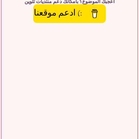
اعجبك الموضوع؟ بامكانك دعم منتديات تلوين
:) ادعم موقعنا