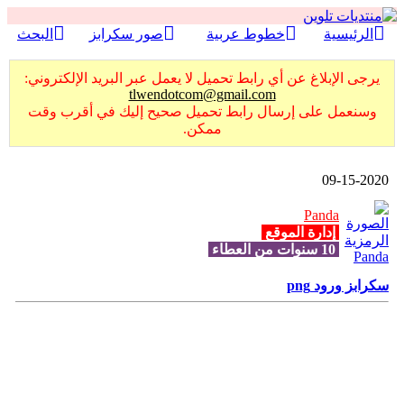
الرئيسية
خطوط عربية
صور سكرابز
البحث
يرجى الإبلاغ عن أي رابط تحميل لا يعمل عبر البريد الإلكتروني:
tlwendotcom@gmail.com
وسنعمل على إرسال رابط تحميل صحيح إليك في أقرب وقت
ممكن.
09-15-2020
Panda
إدارة الموقع
10 سنوات من العطاء
سكرابز ورود png