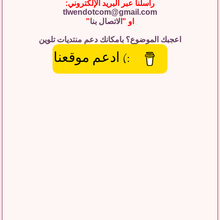
راسلنا عبر البريد الإلكتروني:
tlwendotcom@gmail.com
او "
الاتصال بنا
"
اعجبك الموضوع؟ بامكانك دعم منتديات تلوين
:) ادعم موقعنا