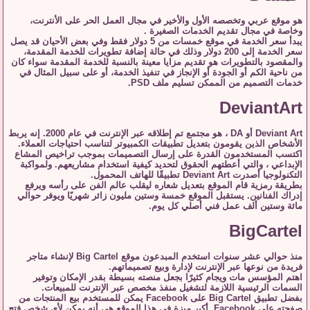
هو موقع عربي وتخصصه الأول والأخير في مجال العمل الحر على الأنترنت،
وخاصة في مجال تقديم الخدمات الصغيرة .
يبدأ سعر الخدمة في موقع خمسات من 5 دولار فقط وفي بعض الأحيان قد يصل
سعر الخدمة إلى 200 دولار وذلك في حالة إضافة تطويرات للخدمة المقدمة،
والمقصود بالتطويرات هو تقديم مزايا معينة بالنسبة للخدمة المقدمة سواء كان
من ناحية الكم أو الجودة أو الإنجاز في تنفيذ الخدمة، أو على سبيل المثال في
خدمات التصميم من الممكن تسليم ملف PSD.
DeviantArt
Deviant Art أو DA ، هو مجتمع تم إطلاقه عبر الإنترنت في عام 2000. إنه يربط
الأشخاص الذين يقومون بتعديل تطبيقات الكمبيوتر لتناسب احتياجات العملاء.
اكتسب المستخدمون القدرة على إرسال التصميمات بموجب تراخيص المشاع
الإبداعي ، والتي أعطتهم الحقوق لتحديد كيفية استخدام مشاريعهم. ولمواكبة
التكنولوجيا أصدرت Deviant Art تطبيقًا للهاتف المحمول.
بطريقة رمزية قام الموقع بتعديل شعاره ليقلب عالم الفن على رأسه ويرفع
إدراك الفنانين. يستقبل الموقع خمسة وستين مليون زائر شهريًا ويوفر حوالي
مائة وستين ألف عمل فني أصلي كل يوم.
BigCartel
منذ حوالي عشر سنوات استخدم المبدعون موقع Big Cartel لإنشاء متاجر
فريدة من نوعها عبر الإنترنت لإدارة وبيع تصميماتهم.
اهتم المؤسس مات ويجام كثيرًا بجعل منصته بسيطة بقدر الإمكان وتوفير
السمات الرئيسية اللازمة لتشغيل منفذ مخصص عبر الإنترنت للمبيعات.
بفضل تطبيق Big Cartel على Facebook يمكن للمستخدم بيع المنتجات من
صفحته على Facebook. أكبر ميزة في هذا الموقع هي أنه يمكن لأي شخص فتح