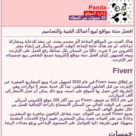
Panda
إدارة الموقع
10 سنوات من العطاء
افضل ستة مواقع لبيع أعمالك الفنية والتصاميم
هناك العديد من المواقع المتاحة لأي مصمم يبحث عن منفذ للدعاية ومشاركة
ابداعاته. لم تعد هناك حاجة لإضاعة الوقت الثمين والمال في إنشاء متجر
إلكتروني من لا شيء. حاليًا من الممكن بكل بساطة رفع العمل على الإنترنت
وبيعه للجمهور. إليكم أفضل ستة مواقع إلكترونية تسمح للشخص ببيع تصميماته
عبر الإنترنت.
Fiverr
تم إطلاق منصة Fiverr في عام 2010 لتسهيل شراء وبيع المشاريع الصغيرة عبر
الإنترنت من قبل العاملين المستقلين. تبدأ كل خدمة بسعر 5 دولارات، وهي
الطريقة التي حصل بها الموقع على اسمه. ومع ذلك يمكن أن تصل الأسعار إلى
آلاف الدولارات.
في عام 2013 تم تصنيف Fiverr من بين أكثر 100 موقع إلكتروني أمريكي
شعبي. في الوقت الحالي من الممكن الاستمتاع بالراحة الإضافية للعمل من
خلال تطبيق الهاتف المحمول.
يجمع Fiverr العديد من الفوائد. حيث يتفاعل البائعون مباشرة مع المشترين.
وعادةً يتم نشر العينات بحيث يمكن للمشترين تقييم أنواع الخدمات المقدمة
بسهولة. فهي طريقة ذكية للتواصل على المستوى الإبداعي ورفع معدلات الرضا.
خمسات