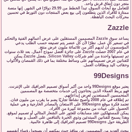
متجر دون إنفاق قرش واحد.
للتعامل مع أبحاث السوق، تبدأ الخطط من 29.99 دولارًا في الشهر. إنها منصة
ممتازة للأفراد الذين يتطلعون إلى بيع بعض المنتجات دون التورط في تحسين
محركات البحث الباهظة.
Zazzle
يساعد سوق Zazzle المصممين المستقلين على عرض أعمالهم الفنية والتحكم
في تسعير كل عمل. نظرًا لأن كل عنصر يتم تصنيعه حسب الطلب يدعي
المؤسسون أن لديهم أكثر من ثلاثمائة مليون عرض منتج.
في عام 2007 حصلت Zazzle على جائزة أفضل نموذج أعمال. بعد ثلاث سنوات
تم تسميتها واحدة من أهم شركات Silicon Valley. بفضل Zazzle يمكن
للفنانين عرض تصميماتهم على وسائط مختلفة بما في ذلك القمصان والأكواب
وحقائب اليد وبطاقات العمل.
99Designs
يعتبر موقع 99Designs واحد من أكبر أسواق تصميم الجرافيك على الإنترنت.
فهو يربط العملاء الذين يحتاجون إلى خدمات متخصصة مع المصممين
المتحمسين المستعدين لعرض إبداعاتهم.
تم إطلاقه في عام 2008 وأصبح نشاطًا تجاريًا يضم ما يقرب من مليون فنان.
تعتمد فكرة موقع 99Designs على الاستعان بالمصادر الخارجية و هي عملية
الحصول على عينات من مجموعة كبيرة من الأفراد.
يمكن للمستهلكين عقد مسابقات للعثور على الشعار المثالي أو تصميم لموقع.
وهذا يسمح للفنانين المبتدئين وذوي الخبرة بالتنافس على العمل. و بهذه
الطريقة حول 99Designs تصميم الجرافيك إلى ظاهرة عالمية.
يبحث العديد من المصممين عن منافذ حيث يمكنهم أن يصبحوا رؤساء أنفسهم