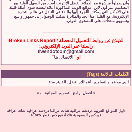
وأن يعملوا مباشرة مع العملاء. بفضل الإنترنت أصبح من السهل للغاية بيع
التصاميم عبر أون لاين. مواقع الويب المذكورة أعلاه ليست سوى أمثلة قليلة
على الأماكن التي يمكنك اللجوء إليها والبدء في التنقل في عالم التجارة
الإلكترونية. مع القليل منا الجد والمثابرة يمكنك الوصول إلى جمهور واسع
وتسويق منتجاتك على المستوى الدولي.
__________________
للابلاغ عن روابط التحميل المعطلة / Broken Links Report
راسلنا عبر البريد الإلكتروني:
tlwendotcom@gmail.com
او "
الاتصال بنا
"
الكلمات الدلالية (Tags)
لبيع
,
مواقع
,
والتصاميم
,
أعمالك
,
افضل
,
الفنية
,
ستة
«
افضل برامج التصميم المجانية
|
-
»
دليل المواقع العربية
دردشة عراقية
شات عراقنا
دردشة عراقية
شات عراقنا
فوركس السعودية
Axia
فوركس قطر
eToro