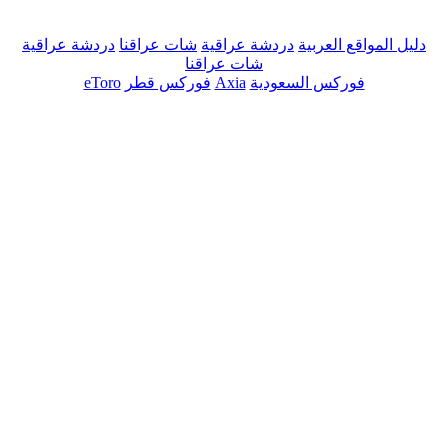
دليل المواقع العربية
دردشة عراقية
شات عراقنا
دردشة عراقية
شات عراقنا
فوركس السعودية
Axia
فوركس قطر
eToro