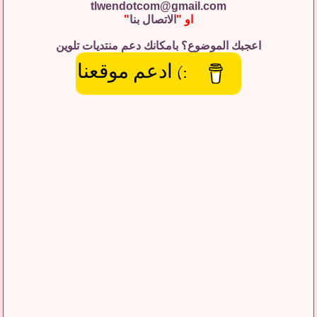
tlwendotcom@gmail.com
او "
الاتصال بنا
"
اعجبك الموضوع؟ بامكانك دعم منتديات تلوين
:) ادعم موقعنا