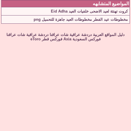
المواضيع المتشابهه
كروت تهنئة لعيد الاضحى خلفيات العيد Eid Adha
مخطوطات عيد الفطر مخطوطات العيد جاهزة للتحميل png
دليل المواقع العربية
دردشة عراقية
شات عراقنا
دردشة عراقية
شات عراقنا
فوركس السعودية
Axia
فوركس قطر
eToro