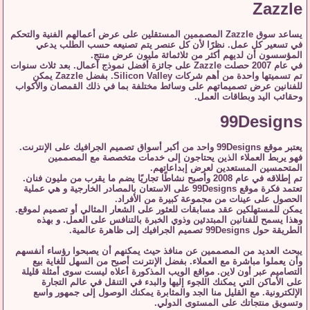
Zazzle
يساعد سوق Zazzle المصممين المستقلين على عرض أعمالهم الفنية والتحكم
في تسعير كل عمل. نظرًا لأن كل عنصر يتم تصنيعه حسب الطلب يدعي
المؤسسون أن لديهم أكثر من ثلاثمائة مليون عرض منتج.
في عام 2007 حصلت Zazzle على جائزة أفضل نموذج أعمال. بعد ثلاث سنوات
تم تسميتها واحدة من أهم شركات Silicon Valley. بفضل Zazzle يمكن
للفنانين عرض تصميماتهم على وسائط مختلفة بما في ذلك القمصان والأكواب
وحقائب اليد وبطاقات العمل.
99Designs
يعتبر موقع 99Designs واحد من أكبر أسواق تصميم الجرافيك على الإنترنت.
فهو يربط العملاء الذين يحتاجون إلى خدمات متخصصة مع المصممين
المتحمسين المستعدين لعرض إبداعاتهم.
تم إطلاقه في عام 2008 وأصبح نشاطًا تجاريًا يضم ما يقرب من مليون فنان.
تعتمد فكرة موقع 99Designs على الاستعان بالمصادر الخارجية و هي عملية
الحصول على عينات من مجموعة كبيرة من الأفراد.
يمكن للمستهلكين عقد مسابقات للعثور على الشعار المثالي أو تصميم لموقع.
وهذا يسمح للفنانين المبتدئين وذوي الخبرة بالتنافس على العمل. و بهذه
الطريقة حول 99Designs تصميم الجرافيك إلى ظاهرة عالمية.
يبحث العديد من المصممين عن منافذ حيث يمكنهم أن يصبحوا رؤساء أنفسهم
وأن يعملوا مباشرة مع العملاء. بفضل الإنترنت أصبح من السهل للغاية بيع
التصاميم عبر أون لاين. مواقع الويب المذكورة أعلاه ليست سوى أمثلة قليلة
على الأماكن التي يمكنك اللجوء إليها والبدء في التنقل في عالم التجارة
الإلكترونية. مع القليل منا الجد والمثابرة يمكنك الوصول إلى جمهور واسع
وتسويق منتجاتك على المستوى الدولي.