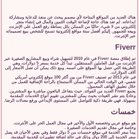
هناك العديد من المواقع المتاحة لأي مصمم يبحث عن منفذ للدعاية ومشاركة
ابداعاته. لم تعد هناك حاجة لإضاعة الوقت الثمين والمال في إنشاء متجر
إلكتروني من لا شيء. حاليًا من الممكن بكل بساطة رفع العمل على الإنترنت
وبيعه للجمهور. إليكم أفضل ستة مواقع إلكترونية تسمح للشخص ببيع تصميماته
عبر الإنترنت.
Fiverr
تم إطلاق منصة Fiverr في عام 2010 لتسهيل شراء وبيع المشاريع الصغيرة عبر
الإنترنت من قبل العاملين المستقلين. تبدأ كل خدمة بسعر 5 دولارات، وهي
الطريقة التي حصل بها الموقع على اسمه. ومع ذلك يمكن أن تصل الأسعار إلى
آلاف الدولارات.
في عام 2013 تم تصنيف Fiverr من بين أكثر 100 موقع إلكتروني أمريكي
شعبي. في الوقت الحالي من الممكن الاستمتاع بالراحة الإضافية للعمل من
خلال تطبيق الهاتف المحمول.
يجمع Fiverr العديد من الفوائد. حيث يتفاعل البائعون مباشرة مع المشترين.
وعادةً يتم نشر العينات بحيث يمكن للمشترين تقييم أنواع الخدمات المقدمة
بسهولة. فهي طريقة ذكية للتواصل على المستوى الإبداعي ورفع معدلات الرضا.
خمسات
هو موقع عربي وتخصصه الأول والأخير في مجال العمل الحر على الأنترنت،
وخاصة في مجال تقديم الخدمات الصغيرة .
يبدأ سعر الخدمة في موقع خمسات من 5 دولار فقط وفي بعض الأحيان قد يصل
سعر الخدمة إلى 200 دولار وذلك في حالة إضافة تطويرات للخدمة المقدمة،