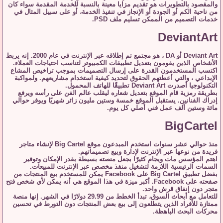
والمقصود بالتطويرات هو تقديم مزايا معينة بالنسبة للخدمة المقدمة سواء كان
من ناحية الكم أو الجودة أو الإنجاز في تنفيذ الخدمة، أو على سبيل المثال في
خدمات التصميم من الممكن تسليم ملف PSD.
DeviantArt
Deviant Art أو DA ، هو مجتمع تم إطلاقه عبر الإنترنت في عام 2000. إنه يربط
الأشخاص الذين يقومون بتعديل تطبيقات الكمبيوتر لتناسب احتياجات العملاء.
اكتسب المستخدمون القدرة على إرسال التصميمات بموجب تراخيص المشاع
الإبداعي ، والتي أعطتهم الحقوق لتحديد كيفية استخدام مشاريعهم. ولمواكبة
التكنولوجيا أصدرت Deviant Art تطبيقًا للهاتف المحمول.
بطريقة رمزية قام الموقع بتعديل شعاره ليقلب عالم الفن على رأسه ويرفع
إدراك الفنانين. يستقبل الموقع خمسة وستين مليون زائر شهريًا ويوفر حوالي
مائة وستين ألف عمل فني أصلي كل يوم.
BigCartel
منذ حوالي عشر سنوات استخدم المبدعون موقع Big Cartel لإنشاء متاجر
فريدة من نوعها عبر الإنترنت لإدارة وبيع تصميماتهم.
اهتم المؤسس مات ويجام كثيرًا بجعل منصته بسيطة بقدر الإمكان وتوفير
السمات الرئيسية اللازمة لتشغيل منفذ مخصص عبر الإنترنت للمبيعات.
بفضل تطبيق Big Cartel على Facebook يمكن للمستخدم بيع المنتجات من
صفحته على Facebook. أكبر ميزة في هذا الموقع هي أنه يمكن لأي شخص فتح
متجر دون إنفاق قرش واحد.
للتعامل مع أبحاث السوق، تبدأ الخطط من 29.99 دولارًا في الشهر. إنها منصة
ممتازة للأفراد الذين يتطلعون إلى بيع بعض المنتجات دون التورط في تحسين
محركات البحث الباهظة.