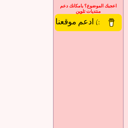
اعجبك الموضوع؟ بامكانك دعم
منتديات تلوين
:) ادعم موقعنا