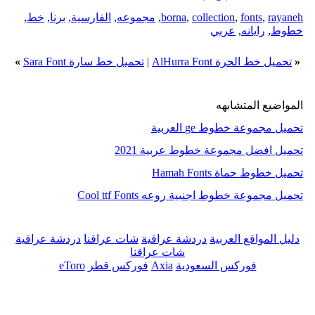
rayaneh
,
fonts
,
collection
,
borna
,
مجموعه
,
الفارسية
,
برنا
,
خط
,
خطوط
,
رايانه
,
عربي
«
تحميل خط الحرة AlHurra Font
|
تحميل خط سارة Sara Font
»
المواضيع المتشابهه
تحميل مجموعة خطوط ge العربية
تحميل افضل مجموعة خطوط عربية 2021
تحميل خطوط حماة Hamah Fonts
تحميل مجموعة خطوط اجنبية روعه Cool ttf Fonts
دليل المواقع العربية
دردشة عراقية
شات عراقنا
دردشة عراقية
شات عراقنا
فوركس السعودية
Axia
فوركس قطر
eToro