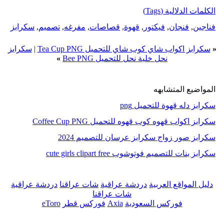
الكلمات الدلالية (Tags)
فناجين
,
فنجان
,
فيكتور
,
قهوة
,
قصاصات
,
مفرغه
,
تصميم
,
سكرابز
«
سكرابز اكواب شاي كوب شاي للتحميل Tea Cup PNG
|
سكرابز
نحل خلية نحل للتحميل Bee PNG
»
المواضيع المتشابهه
سكرابز دله قهوة للتحميل png
سكرابز اكواب قهوه كوب قهوه للتحميل Coffee Cup PNG
سكرابز صور زواج سكرابز عرسان للتصميم 2024
سكرابز بنات للتصميم فوتوشوب cute girls clipart free
دليل المواقع العربية
دردشة عراقية
شات عراقنا
دردشة عراقية
شات عراقنا
فوركس السعودية
Axia
فوركس قطر
eToro