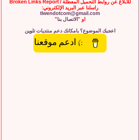
للابلاغ عن روابط التحميل المعطلة / Broken Links Report
راسلنا عبر البريد الإلكتروني:
tlwendotcom@gmail.com
او "
الاتصال بنا
"
اعجبك الموضوع؟ بامكانك دعم منتديات تلوين
:) ادعم موقعنا