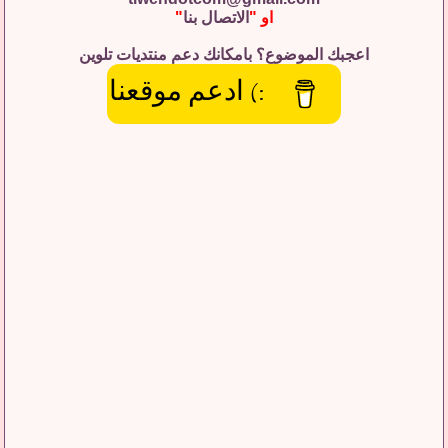
او "
الاتصال بنا
"
اعجبك الموضوع؟ بامكانك دعم منتديات تلوين
:) ادعم موقعنا