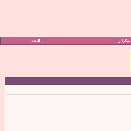
سكرابز
البحث