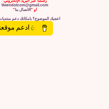
راسلنا عبر البريد الإلكتروني:
tlwendotcom@gmail.com
او "
الاتصال بنا
"
اعجبك الموضوع؟ بامكانك دعم منتديات
:) ادعم موقعن