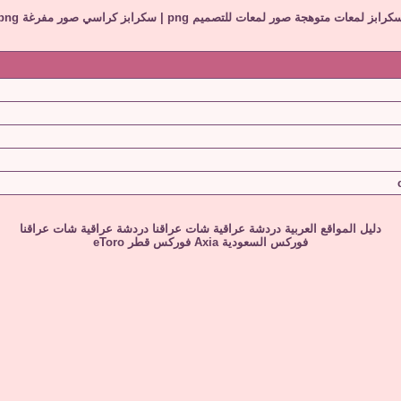
كرابز لمعات متوهجة صور لمعات للتصميم png
|
سكرابز كراسي صور مفرغة png
دليل المواقع العربية
دردشة عراقية
شات عراقنا
دردشة عراقية
شات عراقنا
فوركس السعودية
Axia
فوركس قطر
eToro