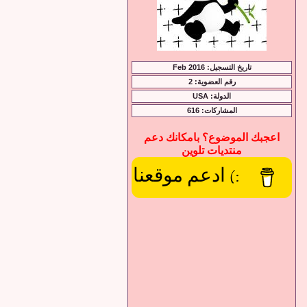
تاريخ التسجيل: Feb 2016
رقم العضوية: 2
الدولة: USA
المشاركات: 616
اعجبك الموضوع؟ بامكانك دعم
منتديات تلوين
:) ادعم موقعنا