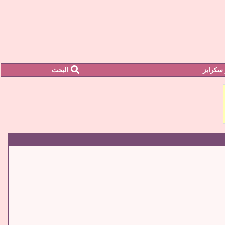
سكرابز
البحث