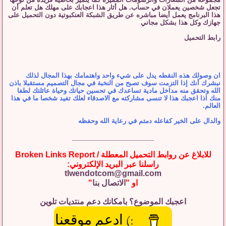
تجعل شخصين يعملان في حساب. هل أثار هذا اعجابك على مهلك هل تعلم أن
هذا البرنامج يعمل أيضا مباشره عن طريق الشبكة العنكبوتية دون التحميل على
جهازك وكل هذا بشكل مجاني
رابط التحميل
ان وصولك هذه النقطه يدل على شيء واحد واهتمامك بهذا المجال لذلك
نبشرك أنك إذا التزمت سوف تصبح من النخبة في مجال التصميم مستقبلا باذن
الله وتحقق منه مداخل مادية تساعدك في تحسين حياتك وحياة عائلتك لطفا
منك اذا اعجبك هذا لا تنسى مشاركته مع الاصدقاء لعلك تفيد شخصا ما في هذا
العالم.
والدال على الخير كفاعله دمتم في رعاية الله وحفظه
__________________
للابلاغ عن روابط التحميل المعطلة / Broken Links Report
راسلنا عبر البريد الإلكتروني:
tlwendotcom@gmail.com
او "
الاتصال بنا
"
اعجبك الموضوع؟ بامكانك دعم منتديات تلوين
:) ادعم موقعنا