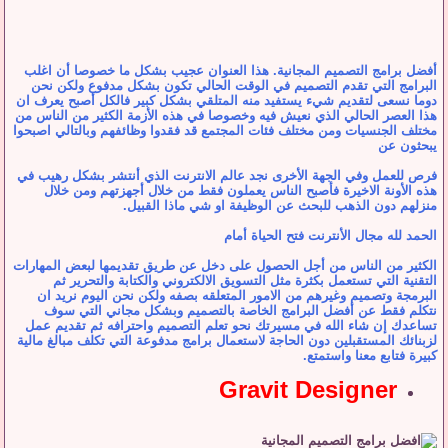
أفضل برامج التصميم المجانية. هذا العنوان عجيب بشكل ما خصوصا أن اغلب
البرامج التي تقدم التصميم في الوقت الحالي تكون بشكل مدفوع ولكن نحن
دوما نسعى لتقديم شيء يستفيد منه المتلقي بشكل كبير فالكل أصبح يعرف ان
هذا العصر الحالي الذي نعيش فيه وخصوصا في هذه الأزمة الكثير من الناس من
مختلف الجنسيات ومن مختلف فئات المجتمع قد فقدوا وظائفهم وبالتالي اصبحوا
يبحثون عن
فرص للعمل وفي الجهة الأخرى نجد عالم الانترنت الذي أنتشر بشكل رهيب في
هذه الأونة الاخيرة فأصبح الناس يعملون فقط من خلال أجهزتهم ومن خلال
منزلهم دون الذهب للبحث عن الوظيفة او شي ماذا القبيل.
الحمد لله مجال الأنترنت فتح الحياة أمام
الكثير من الناس من أجل الحصول على دخل عن طريق تقديمها لبعض المهارات
التقنية التي تستعمل بكثرة مثل التسويق الالكتروني والكتابة والتحرير ثم
البرمجة وتصميم وغيرهم من الامور المتعلقه بصفه ولكن نحن اليوم نريد ان
نتكلم فقط عن أفضل البرامج الخاصة بالتصميم وبشكل مجاني التي سوف
تساعدك إن شاء الله في مسيرتك نحو تعلم التصميم واحترافه ثم تقديم عمل
لزبنائك المستقبلين دون الحاجة لاستعمال برامج مدفوعة التي تكلف مبالغ مالية
كبيرة فتابع معنا واستمتع.
Gravit Designer