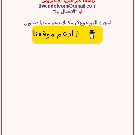
راسلنا عبر البريد الإلكتروني:
tlwendotcom@gmail.com
او "
الاتصال بنا
"
اعجبك الموضوع؟ بامكانك دعم منتديات تلوين
:) ادعم موقعنا