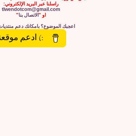
راسلنا عبر البريد الإلكتروني:
tlwendotcom@gmail.com
او "
الاتصال بنا
"
اعجبك الموضوع؟ بامكانك دعم منتديات
:) ادعم موقعن