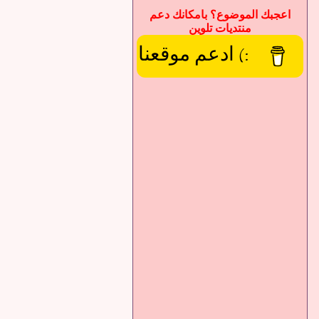
اعجبك الموضوع؟ بامكانك دعم
منتديات تلوين
:) ادعم موقعنا