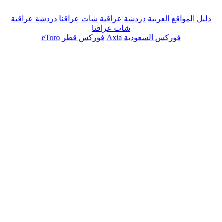
دليل المواقع العربية
دردشة عراقية
شات عراقنا
دردشة عراقية
شات عراقنا
فوركس السعودية
Axia
فوركس قطر
eToro