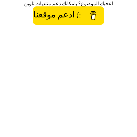
اعجبك الموضوع؟ بامكانك دعم منتديات تلوين
:) ادعم موقعنا