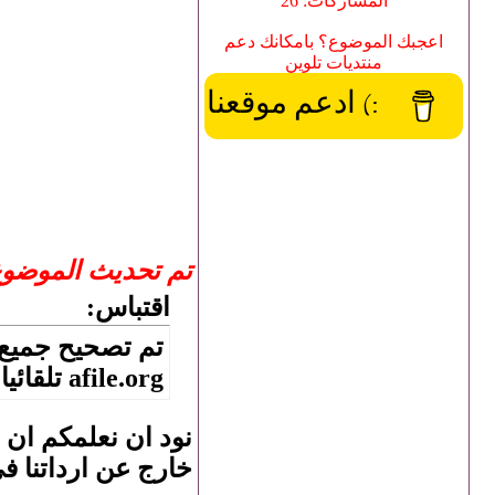
المشاركات: 26
اعجبك الموضوع؟ بامكانك دعم
منتديات تلوين
:) ادعم موقعنا
تم تحديث الموضو
اقتباس:
afile.org تلقائيا.
نود ان نعلمكم ان
خارج عن ارداتنا ف