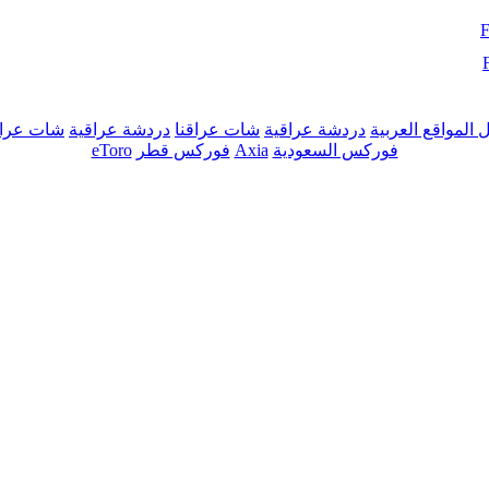
ل المواقع العربية
دردشة عراقية
شات عراقنا
دردشة عراقية
شات عراق
فوركس السعودية
Axia
فوركس قطر
eToro