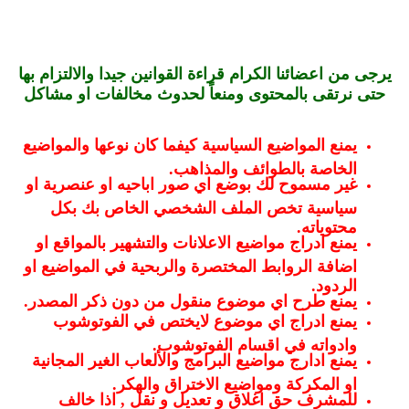
يرجى من اعضائنا الكرام قراءة القوانين جيدا والالتزام بها
حتى نرتقى بالمحتوى ومنعاً لحدوث مخالفات او مشاكل
يمنع المواضيع السياسية كيفما كان نوعها والمواضيع
الخاصة بالطوائف والمذاهب.
غير مسموح لك بوضع اي صور اباحيه او عنصرية او
سياسية تخص الملف الشخصي الخاص بك بكل
محتوياته.
يمنع ادراج مواضيع الاعلانات والتشهير بالمواقع او
اضافة الروابط المختصرة والربحية في المواضيع او
الردود.
يمنع طرح اي موضوع منقول من دون ذكر المصدر.
يمنع ادراج اي موضوع لايختص في الفوتوشوب
وادواته في اقسام الفوتوشوب.
يمنع ادارج مواضيع البرامج والألعاب الغير المجانية
او المكركة ومواضيع الاختراق والهكر.
للمشرف حق اغلاق و تعديل و نقل , اذا خالف