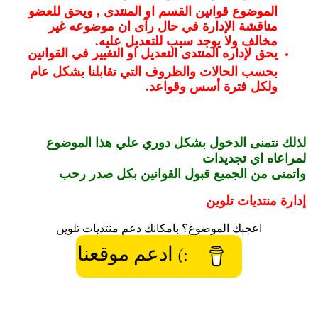
الموضوع قوانين القسم او المنتدى , ويحق للعضو
مناقشة الإدارة في حال رآى ان موضوعه غير
مخالف ولا يوجد سبب للتعديل عليه.
يحق لإداره المنتدى التعديل او التغيير في القوانين
بحسب الحالات والظروف التي تقابلنا بشكل عام
ولكل فترة أسس وقواعد.
لذلك نتمنى الدخول بشكل دوري علي هذا الموضوع
لمراعاه اي تجديدات
واتمنى من الجميع قبول القوانين بكل صدر رحب
إدارة منتديات تلوين
اعجبك الموضوع؟ بامكانك دعم منتديات تلوين
:) ادعم موقعنا