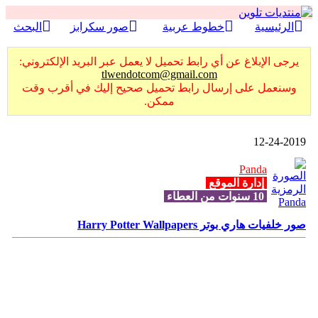
الرئيسية
خطوط عربية
صور سكرابز
البحث
يرجى الإبلاغ عن أي رابط تحميل لا يعمل عبر البريد الإلكتروني:
tlwendotcom@gmail.com
وسنعمل على إرسال رابط تحميل صحيح إليك في أقرب وقت
ممكن.
12-24-2019
Panda
إدارة الموقع
10 سنوات من العطاء
صور خلفيات هاري بوتر Harry Potter Wallpapers