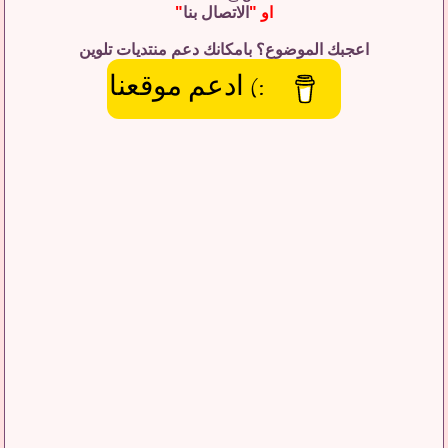
او "
الاتصال بنا
"
اعجبك الموضوع؟ بامكانك دعم منتديات تلوين
:) ادعم موقعنا