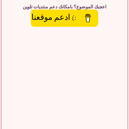
اعجبك الموضوع؟ بامكانك دعم منتديات تلوين
:) ادعم موقعنا