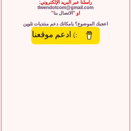
راسلنا عبر البريد الإلكتروني:
tlwendotcom@gmail.com
او "
الاتصال بنا
"
اعجبك الموضوع؟ بامكانك دعم منتديات تلوين
:) ادعم موقعنا