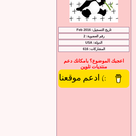
تاريخ التسجيل: Feb 2016
رقم العضوية: 2
الدولة: USA
المشاركات: 616
اعجبك الموضوع؟ بامكانك دعم
منتديات تلوين
:) ادعم موقعنا