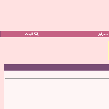
سكرابز
البحث