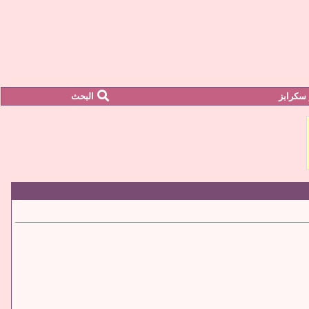
سكرابز
البحث