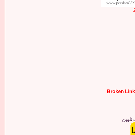
 تلوين
ا