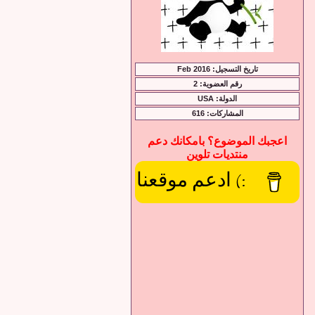
تاريخ التسجيل: Feb 2016
رقم العضوية: 2
الدولة: USA
المشاركات: 616
اعجبك الموضوع؟ بامكانك دعم
منتديات تلوين
:) ادعم موقعنا