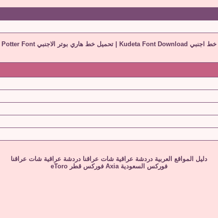
ي Kudeta Font Download
|
تحميل خط هاري بوتر الاجنبي Harry Potter Font
دليل المواقع العربية
دردشة عراقية
شات عراقنا
دردشة عراقية
شات عراقنا
فوركس السعودية
Axia
فوركس قطر
eToro