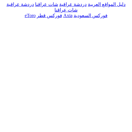
دليل المواقع العربية
دردشة عراقية
شات عراقنا
دردشة عراقية
شات عراقنا
فوركس السعودية
Axia
فوركس قطر
eToro