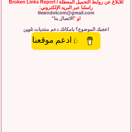
للابلاغ عن روابط التحميل المعطلة / Broken Links Report
راسلنا عبر البريد الإلكتروني:
tlwendotcom@gmail.com
او "
الاتصال بنا
"
اعجبك الموضوع؟ بامكانك دعم منتديات تلوين
:) ادعم موقعنا