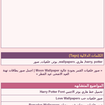
الكلمات الدلالية (Tags)
potter
,
harry
,
هاري
,
wallpapers
,
بوتر
,
خلفيات
,
صور
«
صور خلفيات القمر بجودة عالية Moon Wallpaper
|
اجمل صور بطاقات تهنة
العيد الاضحى عيد الفطر
»
المواضيع المتشابهه
تحميل خط هاري بوتر الاجنبي Harry Potter Font
صور خلفيات حب Love Wallpapers
صور خلفيات رمضان شهر رمضان Ramadan Wallpapers