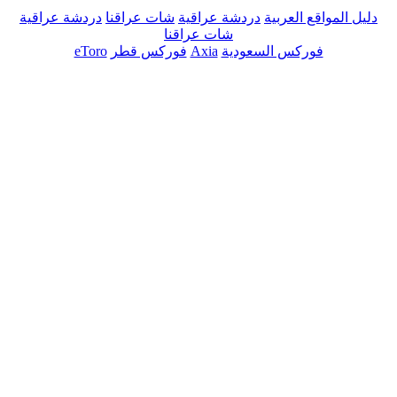
دليل المواقع العربية
دردشة عراقية
شات عراقنا
دردشة عراقية
شات عراقنا
فوركس السعودية
Axia
فوركس قطر
eToro