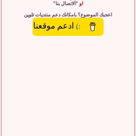
او "
الاتصال بنا
"
اعجبك الموضوع؟ بامكانك دعم منتديات تلوين
:) ادعم موقعنا