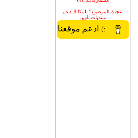
المشاركات: 616
اعجبك الموضوع؟ بامكانك دعم
منتديات تلوين
:) ادعم موقعنا