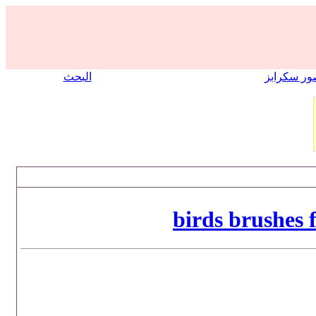
ر سكرابز
البحث