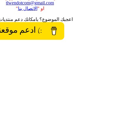
tlwendotcom@gmail.com
او "
الاتصال بنا
"
اعجبك الموضوع؟ بامكانك دعم منتديات
:) ادعم موقعن