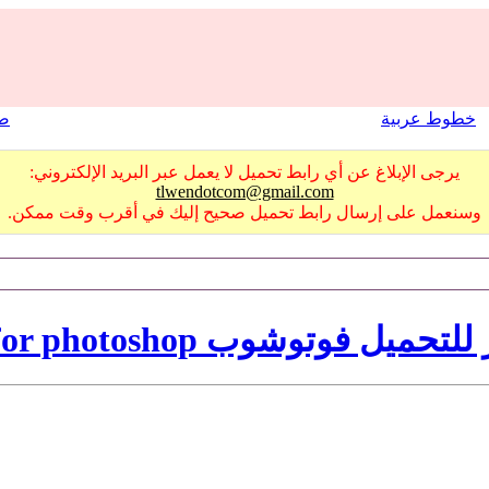
خطوط عربية
صو
يرجى الإبلاغ عن أي رابط تحميل لا يعمل عبر البريد الإلكتروني:
tlwendotcom@gmail.com
وسنعمل على إرسال رابط تحميل صحيح إليك في أقرب وقت ممكن.
وشوب birds brushes for photoshop