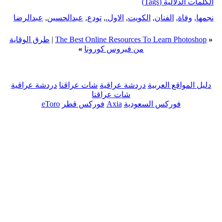
الكلمات الدلالية (Tags)
نجمها
,
وفاة
,
الفنان
,
الكويت
,
الاول.
,
تودع
,
عبدالحسين
,
عبدالرضا
«
The Best Online Resources To Learn Photoshop
|
طرق الوقاية
من فيروس كورونا
»
دليل المواقع العربية
دردشة عراقية
شات عراقنا
دردشة عراقية
شات عراقنا
فوركس السعودية
Axia
فوركس قطر
eToro