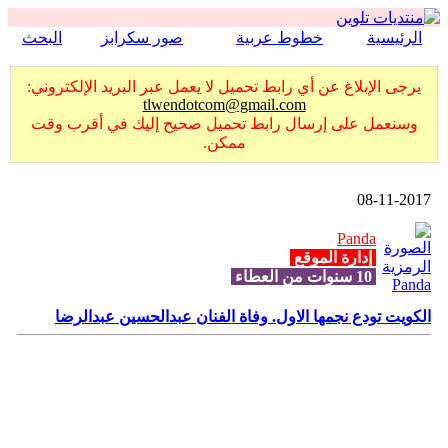
الرئيسية
خطوط عربية
صور سكرابز
البحث
يرجى الإبلاغ عن أي رابط تحميل لا يعمل عبر البريد الإلكتروني:
tlwendotcom@gmail.com
وسنعمل على إرسال رابط تحميل صحيح إليك في أقرب وقت
ممكن.
08-11-2017
Panda
إدارة الموقع
10 سنوات من العطاء
الكويت تودع نجمها الاول. وفاة الفنان عبدالحسين عبدالرضا