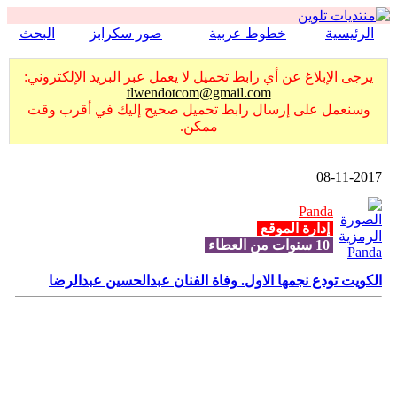
الرئيسية
خطوط عربية
صور سكرابز
البحث
يرجى الإبلاغ عن أي رابط تحميل لا يعمل عبر البريد الإلكتروني:
tlwendotcom@gmail.com
وسنعمل على إرسال رابط تحميل صحيح إليك في أقرب وقت
ممكن.
08-11-2017
Panda
إدارة الموقع
10 سنوات من العطاء
الكويت تودع نجمها الاول. وفاة الفنان عبدالحسين عبدالرضا