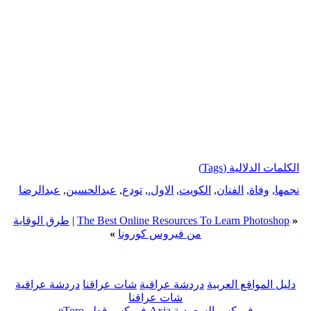
الكلمات الدلالية (Tags)
نجمها
,
وفاة
,
الفنان
,
الكويت
,
الاول.
,
تودع
,
عبدالحسين
,
عبدالرضا
«
The Best Online Resources To Learn Photoshop
|
طرق الوقاية
من فيروس كورونا
»
دليل المواقع العربية
دردشة عراقية
شات عراقنا
دردشة عراقية
شات عراقنا
فوركس السعودية
Axia
فوركس قطر
eToro