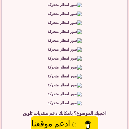
اعجبك الموضوع؟ بامكانك دعم منتديات تلوين
:) ادعم موقعنا