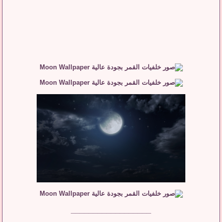
__________________