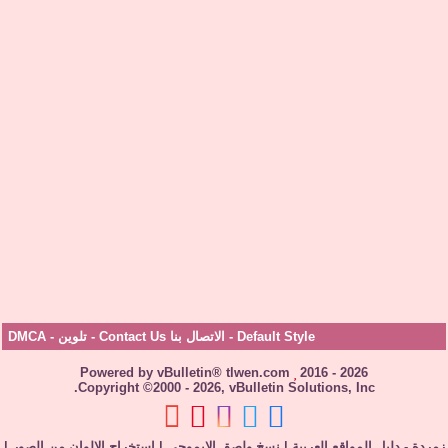
Default Style
-
الاتصال بنا Contact Us
-
تلوين
-
DMCA
Powered by vBulletin® tlwen.com
2016 - 2026
Copyright ©2000 - 2026, vBulletin Solutions, Inc.
زمردة - دليل المواقع العربية
|
نسخ ولصق الإيموجي
|
استخراج الالوان من الصور
|