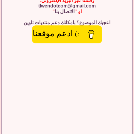
راسلنا عبر البريد الإلكتروني:
tlwendotcom@gmail.com
او "
الاتصال بنا
"
اعجبك الموضوع؟ بامكانك دعم منتديات تلوين
:) ادعم موقعنا