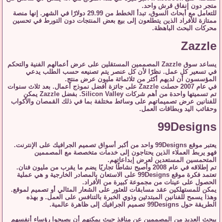
متجر دون إنفاق قرش واحد.
للتعامل مع أبحاث السوق، تبدأ الخطط من 29.99 دولارًا في الشهر. إنها منصة
ممتازة للأفراد الذين يتطلعون إلى بيع بعض المنتجات دون التورط في تحسين
محركات البحث الباهظة.
Zazzle
يساعد سوق Zazzle المصممين المستقلين على عرض أعمالهم الفنية والتحكم
في تسعير كل عمل. نظرًا لأن كل عنصر يتم تصنيعه حسب الطلب يدعي
المؤسسون أن لديهم أكثر من ثلاثمائة مليون عرض منتج.
في عام 2007 حصلت Zazzle على جائزة أفضل نموذج أعمال. بعد ثلاث سنوات
تم تسميتها واحدة من أهم شركات Silicon Valley. بفضل Zazzle يمكن
للفنانين عرض تصميماتهم على وسائط مختلفة بما في ذلك القمصان والأكواب
وحقائب اليد وبطاقات العمل.
99Designs
يعتبر موقع 99Designs واحد من أكبر أسواق تصميم الجرافيك على الإنترنت.
فهو يربط العملاء الذين يحتاجون إلى خدمات متخصصة مع المصممين
المتحمسين المستعدين لعرض إبداعاتهم.
تم إطلاقه في عام 2008 وأصبح نشاطًا تجاريًا يضم ما يقرب من مليون فنان.
تعتمد فكرة موقع 99Designs على الاستعان بالمصادر الخارجية و هي عملية
الحصول على عينات من مجموعة كبيرة من الأفراد.
يمكن للمستهلكين عقد مسابقات للعثور على الشعار المثالي أو تصميم لموقع.
وهذا يسمح للفنانين المبتدئين وذوي الخبرة بالتنافس على العمل. و بهذه
الطريقة حول 99Designs تصميم الجرافيك إلى ظاهرة عالمية.
يبحث العديد من المصممين عن منافذ حيث يمكنهم أن يصبحوا رؤساء أنفسهم