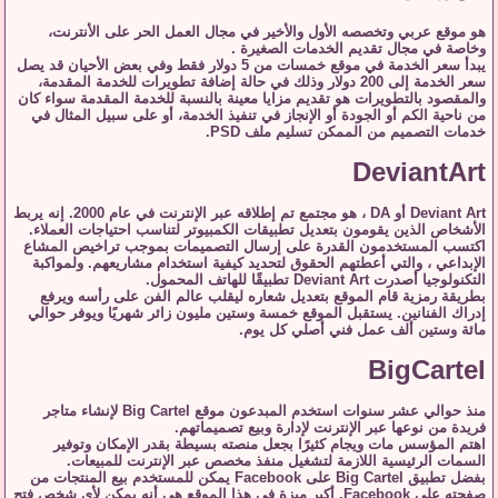
هو موقع عربي وتخصصه الأول والأخير في مجال العمل الحر على الأنترنت،
وخاصة في مجال تقديم الخدمات الصغيرة .
يبدأ سعر الخدمة في موقع خمسات من 5 دولار فقط وفي بعض الأحيان قد يصل
سعر الخدمة إلى 200 دولار وذلك في حالة إضافة تطويرات للخدمة المقدمة،
والمقصود بالتطويرات هو تقديم مزايا معينة بالنسبة للخدمة المقدمة سواء كان
من ناحية الكم أو الجودة أو الإنجاز في تنفيذ الخدمة، أو على سبيل المثال في
خدمات التصميم من الممكن تسليم ملف PSD.
DeviantArt
Deviant Art أو DA ، هو مجتمع تم إطلاقه عبر الإنترنت في عام 2000. إنه يربط
الأشخاص الذين يقومون بتعديل تطبيقات الكمبيوتر لتناسب احتياجات العملاء.
اكتسب المستخدمون القدرة على إرسال التصميمات بموجب تراخيص المشاع
الإبداعي ، والتي أعطتهم الحقوق لتحديد كيفية استخدام مشاريعهم. ولمواكبة
التكنولوجيا أصدرت Deviant Art تطبيقًا للهاتف المحمول.
بطريقة رمزية قام الموقع بتعديل شعاره ليقلب عالم الفن على رأسه ويرفع
إدراك الفنانين. يستقبل الموقع خمسة وستين مليون زائر شهريًا ويوفر حوالي
مائة وستين ألف عمل فني أصلي كل يوم.
BigCartel
منذ حوالي عشر سنوات استخدم المبدعون موقع Big Cartel لإنشاء متاجر
فريدة من نوعها عبر الإنترنت لإدارة وبيع تصميماتهم.
اهتم المؤسس مات ويجام كثيرًا بجعل منصته بسيطة بقدر الإمكان وتوفير
السمات الرئيسية اللازمة لتشغيل منفذ مخصص عبر الإنترنت للمبيعات.
بفضل تطبيق Big Cartel على Facebook يمكن للمستخدم بيع المنتجات من
صفحته على Facebook. أكبر ميزة في هذا الموقع هي أنه يمكن لأي شخص فتح