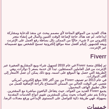
هناك العديد من المواقع المتاحة لأي مصمم يبحث عن منفذ للدعاية ومشاركة
ابداعاته. لم تعد هناك حاجة لإضاعة الوقت الثمين والمال في إنشاء متجر
إلكتروني من لا شيء. حاليًا من الممكن بكل بساطة رفع العمل على الإنترنت
وبيعه للجمهور. إليكم أفضل ستة مواقع إلكترونية تسمح للشخص ببيع تصميماته
عبر الإنترنت.
Fiverr
تم إطلاق منصة Fiverr في عام 2010 لتسهيل شراء وبيع المشاريع الصغيرة عبر
الإنترنت من قبل العاملين المستقلين. تبدأ كل خدمة بسعر 5 دولارات، وهي
الطريقة التي حصل بها الموقع على اسمه. ومع ذلك يمكن أن تصل الأسعار إلى
آلاف الدولارات.
في عام 2013 تم تصنيف Fiverr من بين أكثر 100 موقع إلكتروني أمريكي
شعبي. في الوقت الحالي من الممكن الاستمتاع بالراحة الإضافية للعمل من
خلال تطبيق الهاتف المحمول.
يجمع Fiverr العديد من الفوائد. حيث يتفاعل البائعون مباشرة مع المشترين.
وعادةً يتم نشر العينات بحيث يمكن للمشترين تقييم أنواع الخدمات المقدمة
بسهولة. فهي طريقة ذكية للتواصل على المستوى الإبداعي ورفع معدلات الرضا.
خمسات