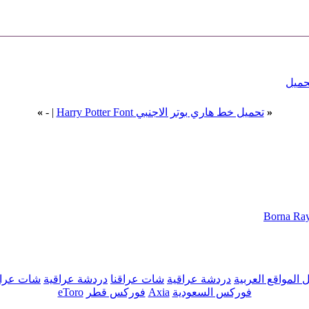
حميل
«
تحميل خط هاري بوتر الاجنبي Harry Potter Font
|
-
»
ل المواقع العربية
دردشة عراقية
شات عراقنا
دردشة عراقية
شات عراق
فوركس السعودية
Axia
فوركس قطر
eToro